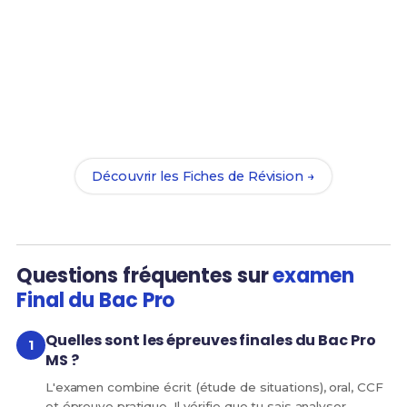
Prêt(e) à réussir ton examen ?
Révise efficacement avec nos
201 Fiches de
Révision
pour le Bac Pro MS et maximise tes
chances de réussite !
Découvrir les Fiches de Révision →
Questions fréquentes sur
examen
Final du Bac Pro
Quelles sont les épreuves finales du Bac Pro
MS ?
L'examen combine écrit (étude de situations), oral, CCF
et épreuve pratique. Il vérifie que tu sais analyser,