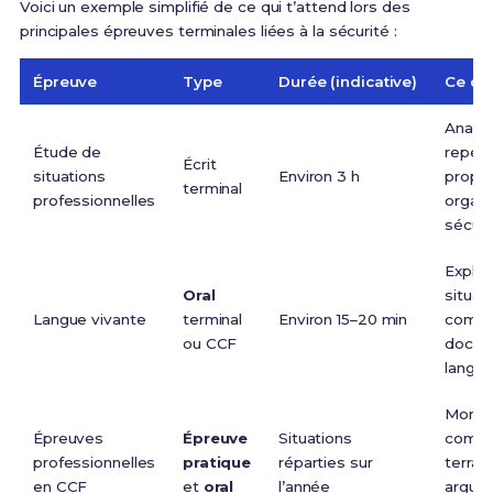
Voici un exemple simplifié de ce qui t’attend lors des
principales épreuves terminales liées à la sécurité :
Épreuve
Type
Durée (indicative)
Ce qu
Analys
Étude de
repére
Écrit
situations
Environ 3 h
propo
terminal
professionnelles
organi
sécuri
Expliq
Oral
situati
Langue vivante
terminal
Environ 15–20 min
compr
ou CCF
docum
langue
Montr
Épreuves
Épreuve
Situations
compé
professionnelles
pratique
réparties sur
terrai
en CCF
et
oral
l’année
argum