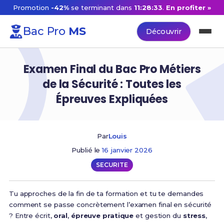
Promotion
-42%
se terminant dans
11:28:32
.
En profiter »
Bac Pro
MS
Découvrir
Examen Final du Bac Pro Métiers
de la Sécurité : Toutes les
Épreuves Expliquées
Par
Louis
Publié le
16 janvier 2026
SECURITE
Tu approches de la fin de ta formation et tu te demandes
comment se passe concrètement l’examen final en sécurité
? Entre écrit,
oral
,
épreuve pratique
et gestion du
stress
,