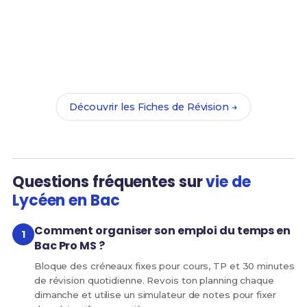
Prêt(e) à réussir ton examen ?
Révise efficacement avec nos
201 Fiches de
Révision
pour le Bac Pro MS et maximise tes
chances de réussite !
Découvrir les Fiches de Révision →
Questions fréquentes sur
vie de
Lycéen en Bac
Comment organiser son emploi du temps en
Bac Pro MS ?
Bloque des créneaux fixes pour cours, TP et 30 minutes
de révision quotidienne. Revois ton planning chaque
dimanche et utilise un simulateur de notes pour fixer