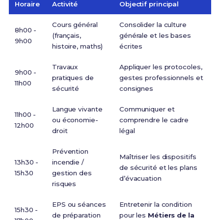
Horaire
Activité
Objectif principal
Cours général
Consolider la culture
8h00 -
(français,
générale et les bases
9h00
histoire, maths)
écrites
Travaux
Appliquer les protocoles,
9h00 -
pratiques de
gestes professionnels et
11h00
sécurité
consignes
Langue vivante
Communiquer et
11h00 -
ou économie-
comprendre le cadre
12h00
droit
légal
Prévention
Maîtriser les dispositifs
13h30 -
incendie /
de sécurité et les plans
15h30
gestion des
d’évacuation
risques
EPS ou séances
Entretenir la condition
15h30 -
de préparation
pour les
Métiers de la