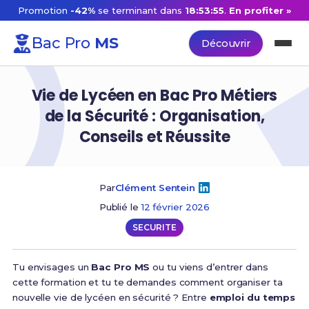
Promotion
-42%
se terminant dans
18:53:54
.
En profiter »
Bac Pro
MS
Découvrir
Vie de Lycéen en Bac Pro Métiers
de la Sécurité : Organisation,
Conseils et Réussite
Par
Clément Sentein
Publié le
12 février 2026
SECURITE
Tu envisages un
Bac Pro MS
ou tu viens d’entrer dans
cette formation et tu te demandes comment organiser ta
nouvelle vie de lycéen en sécurité ? Entre
emploi du temps