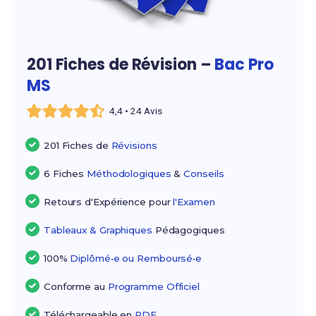
201 Fiches de Révision –
Bac Pro
MS
4,4 • 24 Avis
201 Fiches de
Révisions
6 Fiches
Méthodologiques
&
Conseils
Retours d'Expérience pour
l'Examen
Tableaux & Graphiques
Pédagogiques
100%
Diplômé•e ou Remboursé•e
Conforme au
Programme Officiel
Téléchargeable en
PDF